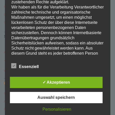
zustehenden Rechte aufgeklärt.
How-To
Wir haben als für die Verarbeitung Verantwortlicher
zahlreiche technische und organisatorische
Impressum
Maßnahmen umgesetzt, um einen möglichst
Uncategorised
lückenlosen Schutz der über diese Internetseite
verarbeiteten personenbezogenen Daten
sicherzustellen. Dennoch können Internetbasierte
SCHLAGWÖRTER
Datenübertragungen grundsätzlich
Sicherheitslücken aufweisen, sodass ein absoluter
FreeBSD
Schutz nicht gewährleistet werden kann. Aus
Apache
How-
ACME
Barbones
Blog
Gateway
diesem Grund steht es jeder betroffenen Person
frei, personenbezogene Daten auch auf
To
alternativen Wegen, beispielsweise telefonisch, an
Logfile
mod_md
newsyslog
Realtek
Samba
SMB
Source
SSL
Update
Essenziell
uns zu übermitteln.
Windows 10
WLAN
WSD
Begriffsbestimmungen
✓ Akzeptieren
FREEBSD NEWS
Die Datenschutzerklärung beruht auf den
Begrifflichkeiten, die durch den Europäischen Richtlinien-
Ohne Titel
29. Juli 2026
und Verordnungsgeber beim Erlass der Datenschutz-
Auswahl speichern
Grundverordnung (DS-GVO) verwendet wurden. Unsere
April-June 2026 Status Report
27. Juli 2026
Datenschutzerklärung soll sowohl für die Öffentlichkeit
als auch für unsere Kunden und Geschäftspartner
Ports Repository Frozen
23. Juli 2026
Personalisieren
einfach lesbar und verständlich sein. Um dies zu
gewährleisten, möchten wir vorab die verwendeten