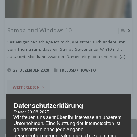
Samba and Windows 10
0
Seit einiger Zeit schlage ich mich, wie sicher auch andere, mit
dem Thema rum, dass ein Samba Server unter Win10 nicht
auftaucht. Man kann zwar den Namen eingeben und man […]
29. DEZEMBER 2020
FREEBSD
/
HOW-TO
"SAMBA
WEITERLESEN
AND
Datenschutzerklärung
WINDOWS
Stand: 20.08.2025
Wir freuen uns sehr über Ihr Interesse an unserem
Unternehmen. Eine Nutzung der Internetseiten ist
10"
grundsätzlich ohne jede Angabe
personenbezogener Daten möglich. Sofern eine
Su