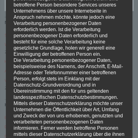
SUCHE
betroffene Person besondere Services unseres
na
Unternehmens über unsere Internetseite in
Anspruch nehmen möchte, könnte jedoch eine
NEUESTE BEITRÄGE
Verarbeitung personenbezogener Daten
erforderlich werden. Ist die Verarbeitung
Samba and Windows 10
29. Dezember 2020
personenbezogener Daten erforderlich und
besteht für eine solche Verarbeitung keine
WordPress Multitenancy – Mandantentauglichkeit
5. Dezember
gesetzliche Grundlage, holen wir generell eine
2018
Einwilligung der betroffenen Person ein.
Die Verarbeitung personenbezogener Daten,
Happy SysAdmin-Day
27. Juli 2018
beispielsweise des Namens, der Anschrift, E-Mail-
Alle Apache Logs Rotieren mit Hilfe von newsyslog
27. März 2018
Adresse oder Telefonnummer einer betroffenen
Person, erfolgt stets im Einklang mit der
Verschlüsselung mit Let’s Encyrpt und Apache’s mod_md
27. März
Datenschutz-Grundverordnung und in
2018
Übereinstimmung mit den für uns geltenden
landesspezifischen Datenschutzbestimmungen.
Mittels dieser Datenschutzerklärung möchte unser
KATEGORIEN
Unternehmen die Öffentlichkeit über Art, Umfang
und Zweck der von uns erhobenen, genutzten und
Blog
verarbeiteten personenbezogenen Daten
Datenschutz
informieren. Ferner werden betroffene Personen
mittels dieser Datenschutzerklärung über die ihnen
FreeBSD