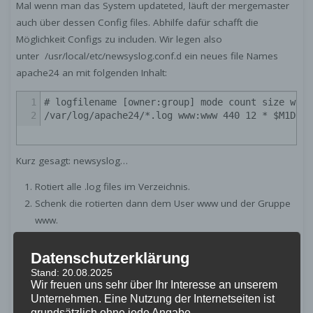
Mal wenn man das System updateted, läuft der mergemaster
auch über dessen Config files. Abhilfe dafür schafft die
Möglichkeit Configs zu includen. Wir legen also
unter /usr/local/etc/newsyslog.conf.d ein neues file Names
apache24 an mit folgenden Inhalt:
1
# logfilename [owner:group] mode count size when
2
/var/log/apache24/*.log www:www 440 12 * $M1D0 G
Kurz gesagt: newsyslog…
Rotiert alle .log files im Verzeichnis.
Schenk die rotierten dann dem User www und der Gruppe
www.
Setzt die Permissions so, dass eben diese das auch lesen
können (mode).
Datenschutzerklärung
Das ganze passiert 12 Mal (count) (Man hat also das
Stand: 20.08.2025
Wir freuen uns sehr über Ihr Interesse an unserem
aktuelle Logfile plus 12 alte.).
Unternehmen. Eine Nutzung der Internetseiten ist
Die Größe ist egal
(size).
*
grundsätzlich ohne jede Angabe