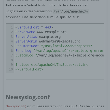
Teil lasse alle VirtualHosts und auch den Hauptserver
Logdateien in das Verzeichnis
/var/log/apache24/
schreiben. Das sieht dann zum Beispiel so aus:
1
<
VirtualHost
*:
443
>
2
ServerName
www.example.org
3
ServerAlias
example.org
4
ServerAdmin
webmaster@example.org
5
DocumentRoot
"/usr/local/www/wordpress"
6
ErrorLog
"/var/log/apache24/example.org-error.lo
7
CustomLog "
/var/log/apache24/example.org-access.
8
9
Include etc/apache24/Includes/ssl.inc
10
</VirtualHost>
Newsyslog.conf
Newsyslog(8)
ist im Basesystem von FreeBSD. Das heißt, jedes