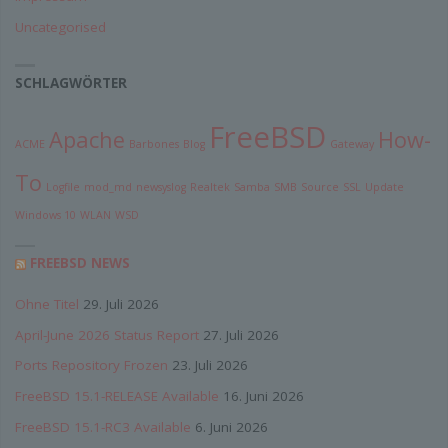
Uncategorised
g) Verantwortlicher oder für die Verarbeitung
Verantwortlicher
SCHLAGWÖRTER
Verantwortlicher oder für die Verarbeitung
Verantwortlicher ist die natürliche oder juristische
Person, Behörde, Einrichtung oder andere Stelle, die
FreeBSD
allein oder gemeinsam mit anderen über die Zwecke
Apache
How-
und Mittel der Verarbeitung von personenbezogenen
ACME
Barbones
Blog
Gateway
Daten entscheidet. Sind die Zwecke und Mittel dieser
Verarbeitung durch das Unionsrecht oder das Recht der
To
Mitgliedstaaten vorgegeben, so kann der Verantwortliche
Logfile
mod_md
newsyslog
Realtek
Samba
SMB
Source
SSL
Update
beziehungsweise können die bestimmten Kriterien
Windows 10
WLAN
WSD
seiner Benennung nach dem Unionsrecht oder dem
Recht der Mitgliedstaaten vorgesehen werden.
FREEBSD NEWS
h) Auftragsverarbeiter
Ohne Titel
29. Juli 2026
Auftragsverarbeiter ist eine natürliche oder juristische
April-June 2026 Status Report
27. Juli 2026
Person, Behörde, Einrichtung oder andere Stelle, die
personenbezogene Daten im Auftrag des
Ports Repository Frozen
23. Juli 2026
Verantwortlichen verarbeitet.
FreeBSD 15.1-RELEASE Available
16. Juni 2026
FreeBSD 15.1-RC3 Available
6. Juni 2026
i) Empfänger