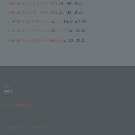
FreeBSD 15.1-RC2 Available
31. Mai 2026
Empfänger ist eine natürliche oder juristische Person,
Behörde, Einrichtung oder andere Stelle, der
FreeBSD 15.1-RC1 Available
23. Mai 2026
personenbezogene Daten offengelegt werden,
unabhängig davon, ob es sich bei ihr um einen Dritten
FreeBSD 15.1-BETA3 Available
16. Mai 2026
handelt oder nicht. Behörden, die im Rahmen eines
bestimmten Untersuchungsauftrags nach dem
FreeBSD 15.1-BETA2 Available
8. Mai 2026
Unionsrecht oder dem Recht der Mitgliedstaaten
möglicherweise personenbezogene Daten erhalten,
FreeBSD 15.1-BETA1 Available
2. Mai 2026
gelten jedoch nicht als Empfänger.
j) Dritter
Dritter ist eine natürliche oder juristische Person,
Behörde, Einrichtung oder andere Stelle außer der
betroffenen Person, dem Verantwortlichen, dem
Auftragsverarbeiter und den Personen, die unter der
unmittelbaren Verantwortung des Verantwortlichen oder
RSS:
des Auftragsverarbeiters befugt sind, die
personenbezogenen Daten zu verarbeiten.
RSS – Beiträge
k) Einwilligung
Einwilligung ist jede von der betroffenen Person freiwillig
Impressum / Datenschutz
für den bestimmten Fall in informierter Weise und