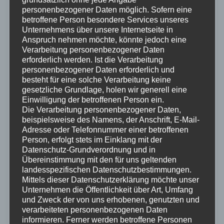
(when) sagt aus: Rotiere jeden 1 Tag im Monat um
$M1D0
personenbezogener Daten möglich. Sofern eine
0 Uhr.
betroffene Person besondere Services unseres
Das
ist folgendes: G macht das * im Dateinamen
Unternehmens über unsere Internetseite in
GZ
Anspruch nehmen möchte, könnte jedoch eine
möglich, Z nimmt bzip zum packen.
Verarbeitung personenbezogener Daten
Wenn das passiert ist, schickt es einen graceful restart
30
erforderlich werden. Ist die Verarbeitung
an den Prozess mit der PID in
/var/run/httpd.pid
personenbezogener Daten erforderlich und
besteht für eine solche Verarbeitung keine
Das wars… Nagut… ein
fehlt
service newsyslog restart
gesetzliche Grundlage, holen wir generell eine
noch, aber schon werden alle Logfiles in der Nacht zum ersten
Einwilligung der betroffenen Person ein.
rotiert…
Die Verarbeitung personenbezogener Daten,
beispielsweise des Namens, der Anschrift, E-Mail-
Adresse oder Telefonnummer einer betroffenen
Teilen mit:
Person, erfolgt stets im Einklang mit der
Facebook
LinkedIn
Telegram
Datenschutz-Grundverordnung und in
Übereinstimmung mit den für uns geltenden
WhatsApp
Drucken
landesspezifischen Datenschutzbestimmungen.
Mittels dieser Datenschutzerklärung möchte unser
Unternehmen die Öffentlichkeit über Art, Umfang
Gefällt mir:
und Zweck der von uns erhobenen, genutzten und
verarbeiteten personenbezogenen Daten
informieren. Ferner werden betroffene Personen