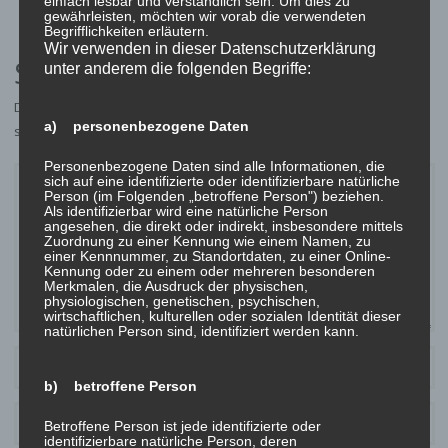
einfach lesbar und verständlich sein. Um dies zu
gewährleisten, möchten wir vorab die verwendeten
Begrifflichkeiten erläutern.
Wir verwenden in dieser Datenschutzerklärung
Schreibe einen Kommentar
unter anderem die folgenden Begriffe:
Deine E-Mail-Adresse wird nicht veröffentlicht.
Erforderliche Felder
a) personenbezogene Daten
sind mit
*
markiert
Personenbezogene Daten sind alle Informationen, die
sich auf eine identifizierte oder identifizierbare natürliche
Person (im Folgenden „betroffene Person") beziehen.
Als identifizierbar wird eine natürliche Person
angesehen, die direkt oder indirekt, insbesondere mittels
Zuordnung zu einer Kennung wie einem Namen, zu
einer Kennnummer, zu Standortdaten, zu einer Online-
Kennung oder zu einem oder mehreren besonderen
Merkmalen, die Ausdruck der physischen,
physiologischen, genetischen, psychischen,
wirtschaftlichen, kulturellen oder sozialen Identität dieser
natürlichen Person sind, identifiziert werden kann.
b) betroffene Person
Betroffene Person ist jede identifizierte oder
identifizierbare natürliche Person, deren