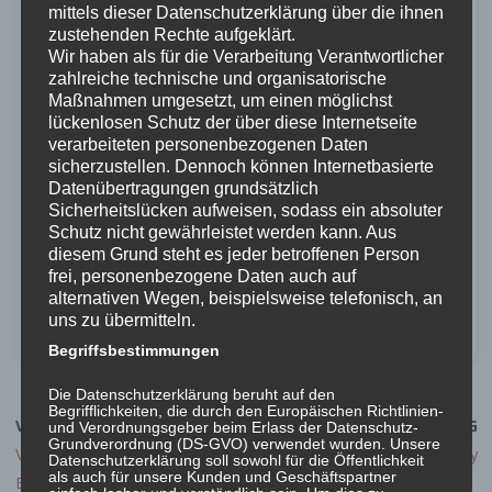
mittels dieser Datenschutzerklärung über die ihnen
zustehenden Rechte aufgeklärt.
Wir haben als für die Verarbeitung Verantwortlicher
Ähnliche Beiträge
zahlreiche technische und organisatorische
Maßnahmen umgesetzt, um einen möglichst
Verschlüsselung mit Let’s
FreeBSD Source up-to-date
lückenlosen Schutz der über diese Internetseite
Encyrpt und Apache’s
6. März 2018
verarbeiteten personenbezogenen Daten
mod_md
In "FreeBSD"
sicherzustellen. Dennoch können Internetbasierte
27. März 2018
Datenübertragungen grundsätzlich
In "FreeBSD"
Sicherheitslücken aufweisen, sodass ein absoluter
Schutz nicht gewährleistet werden kann. Aus
Das leidige Thema: Realtek
diesem Grund steht es jeder betroffenen Person
4. März 2018
frei, personenbezogene Daten auch auf
In "FreeBSD"
alternativen Wegen, beispielsweise telefonisch, an
uns zu übermitteln.
Begriffsbestimmungen
Die Datenschutzerklärung beruht auf den
Begrifflichkeiten, die durch den Europäischen Richtlinien-
VORHERIGER BEITRAG
NÄCHSTER BEITRAG
und Verordnungsgeber beim Erlass der Datenschutz-
Grundverordnung (DS-GVO) verwendet wurden. Unsere
Verschlüsselung mit Let’s
Happy SysAdmin-Day
Datenschutzerklärung soll sowohl für die Öffentlichkeit
als auch für unsere Kunden und Geschäftspartner
Encyrpt und Apache’s mod_md